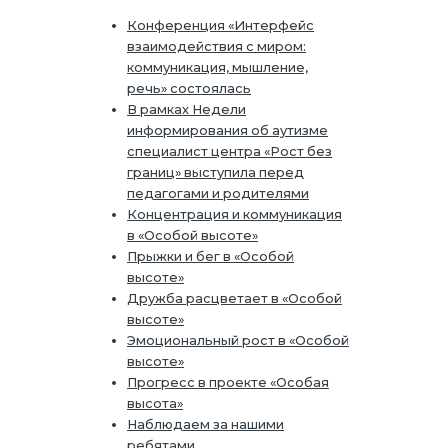
Конференция «Интерфейс
взаимодействия с миром:
коммуникация, мышление,
речь» состоялась
В рамках Недели
информирования об аутизме
специалист центра «Рост без
границ» выступила перед
педагогами и родителями
Концентрация и коммуникация
в «Особой высоте»
Прыжки и бег в «Особой
высоте»
Дружба расцветает в «Особой
высоте»
Эмоциональный рост в «Особой
высоте»
Прогресс в проекте «Особая
высота»
Наблюдаем за нашими
ребятами