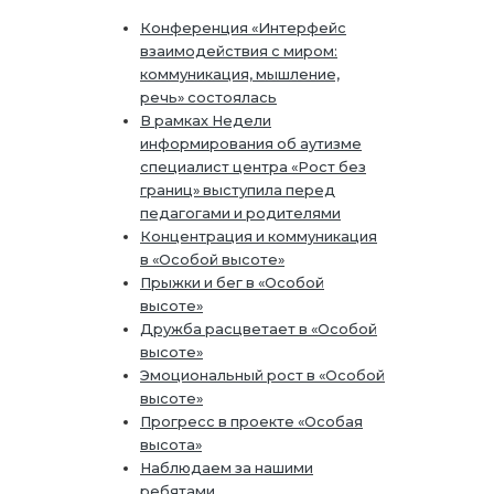
Конференция «Интерфейс
взаимодействия с миром:
коммуникация, мышление,
речь» состоялась
В рамках Недели
информирования об аутизме
специалист центра «Рост без
границ» выступила перед
педагогами и родителями
Концентрация и коммуникация
в «Особой высоте»
Прыжки и бег в «Особой
высоте»
Дружба расцветает в «Особой
высоте»
Эмоциональный рост в «Особой
высоте»
Прогресс в проекте «Особая
высота»
Наблюдаем за нашими
ребятами