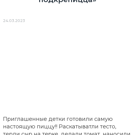
24.03.2023
Приглашенные детки готовили самую
настоящую пиццу!! Раскатыватли тесто,
терли сыр на терке, делали томат, наносили