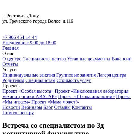
г. Ростов-на-Дону,
ул. Греческого города Волос, д.119
+7 906 454-14-44
Ежедневно с 9:00 до 18:00
Главная
О нас
О центре
Специалисты центра
Уставные документы
Вакансии
Отчеты
Услуги
Индивидуальные занятия
Групповые занятия
Лагеря центра
Родителям
Специалистам
Стоимость услуг
Проекты
Проект «Особая высота»
Проект «Инклюзивная лаборатория
механотроники АВАТАР»
Проект «Школа инклюзии»
Проект
«Мы играем»
Проект «Мама может!»
Новости
Вебинары
Блог
Отзывы
Контакты
Помочь центру
Встреча со специалистом по 3д
когнитивной физкультуре