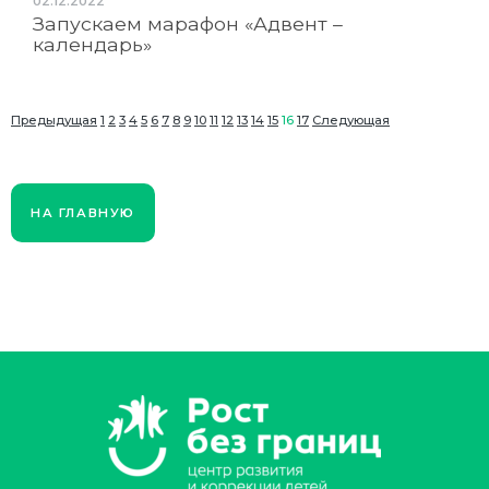
02.12.2022
Запускаем марафон «Адвент –
календарь»
Предыдущая
1
2
3
4
5
6
7
8
9
10
11
12
13
14
15
16
17
Следующая
НА ГЛАВНУЮ